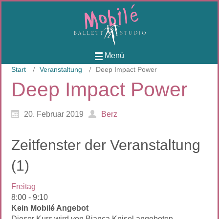
Menü
Start
Veranstaltung
Deep Impact Power
Deep Impact Power
20. Februar 2019
Berz
Zeitfenster der Veranstaltung
(1)
Freitag
8:00
-
9:10
Kein Mobilé Angebot
Dieser Kurs wird von Bianca Knisel angeboten.