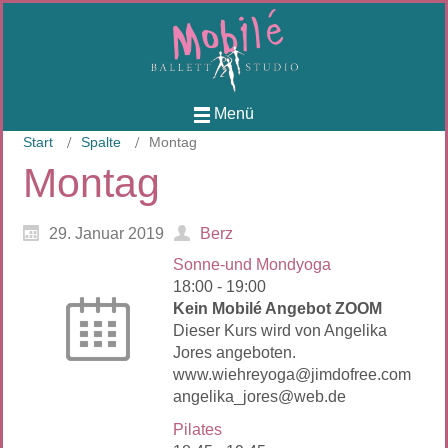
Menü
Start
Spalte
Montag
Montag
29. Januar 2019
Berz
Sonne-und Mondyoga
18:00
-
19:00
Kein Mobilé Angebot ZOOM
Dieser Kurs wird von Angelika
Jores angeboten.
www.wiehreyoga@jimdofree.com
angelika_jores@web.de
Pilates