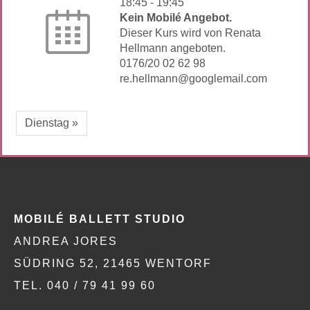
18:45
-
19:45
Kein Mobilé Angebot.
Dieser Kurs wird von Renata
Hellmann angeboten.
0176/20 02 62 98
re.hellmann@googlemail.com
Dienstag »
MOBILÉ BALLETT STUDIO
ANDREA JORES
SÜDRING 52, 21465 WENTORF
TEL. 040 / 79 41 99 60