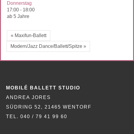
Donnerstag
17:00
-
18:00
ab 5 Jahre
« Maxifun-Ballett
Modern/Jazz Dance/Ballett/Spitze »
MOBILÉ BALLETT STUDIO
ANDREA JORES
SÜDRING 52, 21465 WENTORF
TEL. 040 / 79 41 99 60