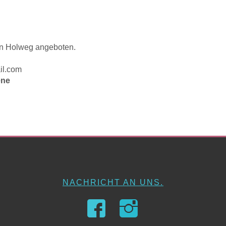
en Holweg angeboten.
il.com
ene
NACHRICHT AN UNS.