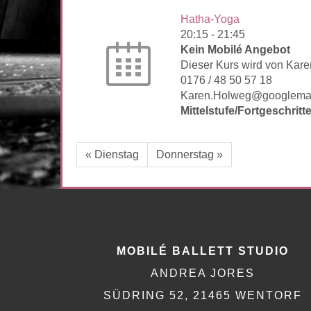
Hatha-Yoga
20:15
-
21:45
Kein Mobilé Angebot
Dieser Kurs wird von Kar
0176 / 48 50 57 18
Karen.Holweg@googlema
Mittelstufe/Fortgeschritt
« Dienstag
Donnerstag »
MOBILÉ BALLETT STUDIO
ANDREA JORES
SÜDRING 52, 21465 WENTORF